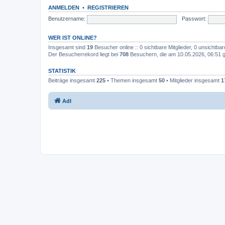
ANMELDEN
•
REGISTRIEREN
Benutzername:
Passwort:
WER IST ONLINE?
Insgesamt sind
19
Besucher online :: 0 sichtbare Mitglieder, 0 unsichtba
Der Besucherrekord liegt bei
708
Besuchern, die am 10.05.2026, 06:51 gl
STATISTIK
Beiträge insgesamt
225
• Themen insgesamt
50
• Mitglieder insgesamt
1
AdI