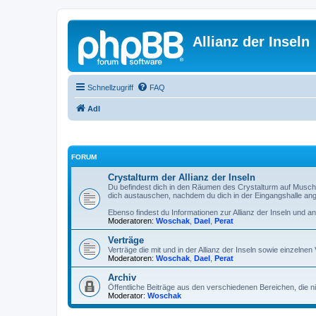
Allianz der Inseln
Schnellzugriff
FAQ
AdI
FORUM
Crystalturm der Allianz der Inseln
Du befindest dich in den Räumen des Crystalturm auf Musche
dich austauschen, nachdem du dich in der Eingangshalle ang
Ebenso findest du Informationen zur Allianz der Inseln und a
Moderatoren:
Woschak
,
Dael
,
Perat
Verträge
Verträge die mit und in der Allianz der Inseln sowie einzeln
Moderatoren:
Woschak
,
Dael
,
Perat
Archiv
Öffentliche Beiträge aus den verschiedenen Bereichen, die ni
Moderator:
Woschak