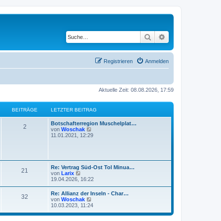
Suche
Erweiterte Suche
Registrieren
Anmelden
Aktuelle Zeit: 08.08.2026, 17:59
BEITRÄGE
LETZTER BEITRAG
Botschafterregion Muschelplat…
2
N
von
Woschak
e
11.01.2021, 12:29
u
e
s
t
e
Re: Vertrag Süd-Ost Tol Minua…
21
r
N
von
Larix
B
e
19.04.2026, 16:22
e
u
i
e
Re: Allianz der Inseln - Char…
t
32
s
N
von
Woschak
r
t
e
10.03.2023, 11:24
a
e
u
g
r
e
B