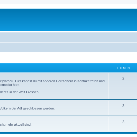
THEMEN
2
lplateau. Hier kannst du mit anderen Herrschern in Kontakt treten und
emeldet hast.
nderes in der Welt Eressea.
3
en Völkern der AdI geschlossen werden.
3
cht mehr aktuell sind.