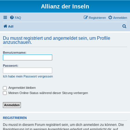
Allianz der Inseln
FAQ
Registrieren
Anmelden
S
AdI
u
Du musst registriert und angemeldet sein, um Profile
c
anzuschauen.
h
Benutzername:
e
Passwort:
Ich habe mein Passwort vergessen
Angemeldet bleiben
Meinen Online-Status während dieser Sitzung verbergen
REGISTRIEREN
Du musst in diesem Forum registriert sein, um dich anmelden zu können. Die
Registrierung ist in wenigen Augenblicken erledigt und ermöglicht dir, auf