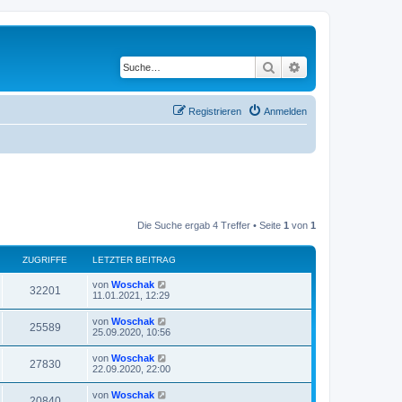
Suche
Erweiterte Suche
Registrieren
Anmelden
Die Suche ergab 4 Treffer • Seite
1
von
1
ZUGRIFFE
LETZTER BEITRAG
von
Woschak
32201
11.01.2021, 12:29
von
Woschak
25589
25.09.2020, 10:56
von
Woschak
27830
22.09.2020, 22:00
von
Woschak
20840