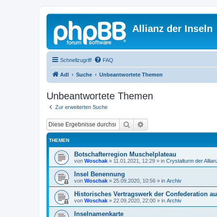
Allianz der Inseln
Schnellzugriff
FAQ
AdI
Suche
Unbeantwortete Themen
Unbeantwortete Themen
Zur erweiterten Suche
Suche
Erweiterte Suche
THEMEN
Botschafterregion Muschelplateau
von
Woschak
»
11.01.2021, 12:29
» in
Crystalturm der Allian
Insel Benennung
von
Woschak
»
25.09.2020, 10:56
» in
Archiv
Historisches Vertragswerk der Confederation au
von
Woschak
»
22.09.2020, 22:00
» in
Archiv
Inselnamenkarte