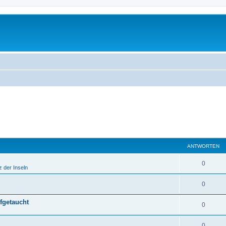
ANTWORTEN
0
z der Inseln
0
fgetaucht
0
0