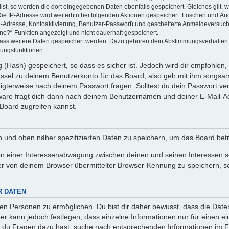
llst, so werden die dort eingegebenen Daten ebenfalls gespeichert. Gleiches gilt, 
Die IP-Adresse wird weiterhin bei folgenden Aktionen gespeichert: Löschen und Än
l-Adresse, Kontoaktivierung, Benutzer-Passwort) und gescheiterte Anmeldeversuch
ine?“-Funktion angezeigt und nicht dauerhaft gespeichert.
 dass weitere Daten gespeichert werden. Dazu gehören dein Abstimmungsverhalten
gungsfunktionen.
(Hash) gespeichert, so dass es sicher ist. Jedoch wird dir empfohlen, 
ssel zu deinem Benutzerkonto für das Board, also geh mit ihm sorgsam
htigterweise nach deinem Passwort fragen. Solltest du dein Passwort v
are fragt dich dann nach deinem Benutzernamen und deiner E-Mail-Ad
Board zugreifen kannst.
en und oben näher spezifizierten Daten zu speichern, um das Board bet
en einer Interessenabwägung zwischen deinen und seinen Interessen sow
r von deinem Browser übermittelter Browser-Kennung zu speichern, so
R DATEN
n Personen zu ermöglichen. Du bist dir daher bewusst, dass die Daten d
ber kann jedoch festlegen, dass einzelne Informationen nur für einen ei
n du Fragen dazu hast, suche nach entsprechenden Informationen im Fo