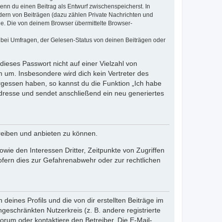
wenn du einen Beitrag als Entwurf zwischenspeicherst. In
dern von Beiträgen (dazu zählen Private Nachrichten und
e. Die von deinem Browser übermittelte Browser-
 bei Umfragen, der Gelesen-Status von deinen Beiträgen oder
dieses Passwort nicht auf einer Vielzahl von
 um. Insbesondere wird dich kein Vertreter des
ergessen haben, so kannst du die Funktion „Ich habe
resse und sendet anschließend ein neu generiertes
reiben und anbieten zu können.
ie den Interessen Dritter, Zeitpunkte von Zugriffen
fern dies zur Gefahrenabwehr oder zur rechtlichen
eines Profils und die von dir erstellten Beiträge im
ngeschränkten Nutzerkreis (z. B. andere registrierte
rum oder kontaktiere den Betreiber. Die E-Mail-