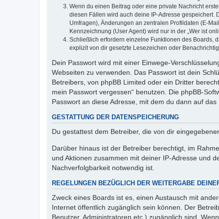
Wenn du einen Beitrag oder eine private Nachricht erste
diesen Fällen wird auch deine IP-Adresse gespeichert. 
Umfragen), Änderungen an zentralen Profildaten (E-Mai
Kennzeichnung (User Agent) wird nur in der „Wer ist onl
Schließlich erfordern einzelne Funktionen des Boards,
explizit von dir gesetzte Lesezeichen oder Benachrichti
Dein Passwort wird mit einer Einwege-Verschlüsselung 
Webseiten zu verwenden. Das Passwort ist dein Schlü
Betreibers, von phpBB Limited oder ein Dritter berec
mein Passwort vergessen“ benutzen. Die phpBB-Softw
Passwort an diese Adresse, mit dem du dann auf das 
GESTATTUNG DER DATENSPEICHERUNG
Du gestattest dem Betreiber, die von dir eingegeben
Darüber hinaus ist der Betreiber berechtigt, im Rahm
und Aktionen zusammen mit deiner IP-Adresse und de
Nachverfolgbarkeit notwendig ist.
REGELUNGEN BEZÜGLICH DER WEITERGABE DEINE
Zweck eines Boards ist es, einen Austausch mit andere
Internet öffentlich zugänglich sein können. Der Betrei
Benutzer, Administratoren etc.) zugänglich sind. Wen