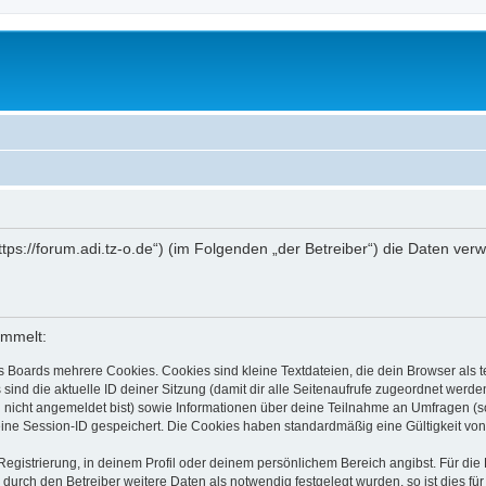
(„https://forum.adi.tz-o.de“) (im Folgenden „der Betreiber“) die Daten 
ammelt:
s Boards mehrere Cookies. Cookies sind kleine Textdateien, die dein Browser als
 sind die aktuelle ID deiner Sitzung (damit dir alle Seitenaufrufe zugeordnet werd
u nicht angemeldet bist) sowie Informationen über deine Teilnahme an Umfragen (s
eine Session-ID gespeichert. Die Cookies haben standardmäßig eine Gültigkeit von 
Registrierung, in deinem Profil oder deinem persönlichem Bereich angibst. Für di
rch den Betreiber weitere Daten als notwendig festgelegt wurden, so ist dies für 