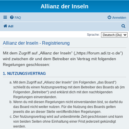
Allianz der Inseln
FAQ
Anmelden
S
AdI
u
Sprache:
c
Allianz der Inseln - Registrierung
h
Mit dem Zugriff auf „Allianz der Inseln“ („https://forum.adi.tz-o.de“)
e
wird zwischen dir und dem Betreiber ein Vertrag mit folgenden
Regelungen geschlossen:
1. NUTZUNGSVERTRAG
Mit dem Zugriff auf „Allianz der Inseln“ (im Folgenden „das Board“)
schließt du einen Nutzungsvertrag mit dem Betreiber des Boards ab (im
Folgenden „Betreiber“) und erklärst dich mit den nachfolgenden
Regelungen einverstanden.
Wenn du mit diesen Regelungen nicht einverstanden bist, so darfst du
das Board nicht weiter nutzen. Für die Nutzung des Boards gelten
jeweils die an dieser Stelle veröffentlichten Regelungen.
Der Nutzungsvertrag wird auf unbestimmte Zeit geschlossen und kann
von beiden Seiten ohne Einhaltung einer Frist jederzeit gekündigt
werden.