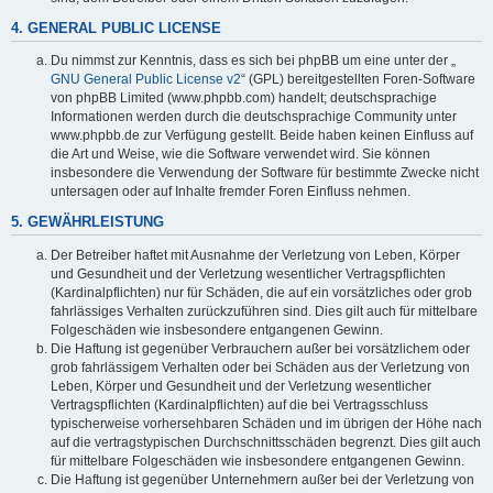
4. GENERAL PUBLIC LICENSE
Du nimmst zur Kenntnis, dass es sich bei phpBB um eine unter der „
GNU General Public License v2
“ (GPL) bereitgestellten Foren-Software
von phpBB Limited (www.phpbb.com) handelt; deutschsprachige
Informationen werden durch die deutschsprachige Community unter
www.phpbb.de zur Verfügung gestellt. Beide haben keinen Einfluss auf
die Art und Weise, wie die Software verwendet wird. Sie können
insbesondere die Verwendung der Software für bestimmte Zwecke nicht
untersagen oder auf Inhalte fremder Foren Einfluss nehmen.
5. GEWÄHRLEISTUNG
Der Betreiber haftet mit Ausnahme der Verletzung von Leben, Körper
und Gesundheit und der Verletzung wesentlicher Vertragspflichten
(Kardinalpflichten) nur für Schäden, die auf ein vorsätzliches oder grob
fahrlässiges Verhalten zurückzuführen sind. Dies gilt auch für mittelbare
Folgeschäden wie insbesondere entgangenen Gewinn.
Die Haftung ist gegenüber Verbrauchern außer bei vorsätzlichem oder
grob fahrlässigem Verhalten oder bei Schäden aus der Verletzung von
Leben, Körper und Gesundheit und der Verletzung wesentlicher
Vertragspflichten (Kardinalpflichten) auf die bei Vertragsschluss
typischerweise vorhersehbaren Schäden und im übrigen der Höhe nach
auf die vertragstypischen Durchschnittsschäden begrenzt. Dies gilt auch
für mittelbare Folgeschäden wie insbesondere entgangenen Gewinn.
Die Haftung ist gegenüber Unternehmern außer bei der Verletzung von