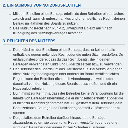
2. EINRÄUMUNG VON NUTZUNGSRECHTEN
Mit dem Erstellen eines Beitrags erteilst du dem Betreiber ein einfaches,
zeitlich und räumlich unbeschränktes und unentgeltliches Recht, deinen
Beitrag im Rahmen des Boards zu nutzen.
Das Nutzungsrecht nach Punkt 2, Unterpunkt a bleibt auch nach
Kündigung des Nutzungsvertrages bestehen.
3. PFLICHTEN DES NUTZERS
Du erklärst mit der Erstellung eines Beitrags, dass er keine Inhalte
enthält, die gegen geltendes Recht oder die guten Sitten verstoßen. Du
erklärst insbesondere, dass du das Recht besitzt, die in deinen
Beiträgen verwendeten Links und Bilder zu setzen bzw. zu verwenden.
Der Betreiber des Boards übt das Hausrecht aus. Bei Verstößen gegen
diese Nutzungsbedingungen oder anderer im Board veröffentlichten
Regeln kann der Betreiber dich nach Abmahnung zeitweise oder
dauerhaft von der Nutzung dieses Boards ausschließen und dir ein
Hausverbot erteilen.
Du nimmst zur Kenntnis, dass der Betreiber keine Verantwortung für die
Inhalte von Beiträgen übernimmt, die er nicht selbst erstellt hat oder die
er nicht zur Kenntnis genommen hat. Du gestattest dem Betreiber, dein
Benutzerkonto, Beiträge und Funktionen jederzeit zu löschen oder zu
sperren.
Du gestattest dem Betreiber darüber hinaus, deine Beiträge
abzuändern, sofern sie gegen o. g. Regeln verstoßen oder geeignet
sind, dem Betreiber oder einem Dritten Schaden zuzufügen.