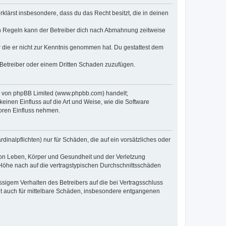
erklärst insbesondere, dass du das Recht besitzt, die in deinen
n Regeln kann der Betreiber dich nach Abmahnung zeitweise
er die er nicht zur Kenntnis genommen hat. Du gestattest dem
 Betreiber oder einem Dritten Schaden zuzufügen.
re von phpBB Limited (www.phpbb.com) handelt;
inen Einfluss auf die Art und Weise, wie die Software
oren Einfluss nehmen.
inalpflichten) nur für Schäden, die auf ein vorsätzliches oder
von Leben, Körper und Gesundheit und der Verletzung
r Höhe nach auf die vertragstypischen Durchschnittsschäden
sigem Verhalten des Betreibers auf die bei Vertragsschluss
lt auch für mittelbare Schäden, insbesondere entgangenen