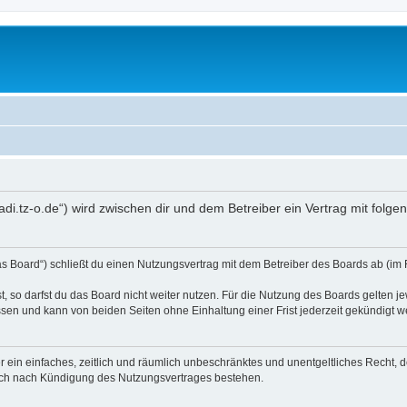
um.adi.tz-o.de“) wird zwischen dir und dem Betreiber ein Vertrag mit fo
„das Board“) schließt du einen Nutzungsvertrag mit dem Betreiber des Boards ab (im
 so darfst du das Board nicht weiter nutzen. Für die Nutzung des Boards gelten jew
sen und kann von beiden Seiten ohne Einhaltung einer Frist jederzeit gekündigt w
ber ein einfaches, zeitlich und räumlich unbeschränktes und unentgeltliches Recht
auch nach Kündigung des Nutzungsvertrages bestehen.