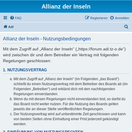
Allianz der Inseln
FAQ
Registrieren
Anmelden
S
AdI
u
Allianz der Inseln - Nutzungsbedingungen
c
h
Mit dem Zugriff auf „Allianz der Inseln“ („https://forum.adi.tz-o.de“)
wird zwischen dir und dem Betreiber ein Vertrag mit folgenden
e
Regelungen geschlossen:
1. NUTZUNGSVERTRAG
Mit dem Zugriff auf „Allianz der Inseln“ (im Folgenden „das Board“)
schließt du einen Nutzungsvertrag mit dem Betreiber des Boards ab (im
Folgenden „Betreiber“) und erklärst dich mit den nachfolgenden
Regelungen einverstanden.
Wenn du mit diesen Regelungen nicht einverstanden bist, so darfst du
das Board nicht weiter nutzen. Für die Nutzung des Boards gelten
jeweils die an dieser Stelle veröffentlichten Regelungen.
Der Nutzungsvertrag wird auf unbestimmte Zeit geschlossen und kann
von beiden Seiten ohne Einhaltung einer Frist jederzeit gekündigt
werden.