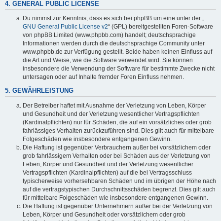
4. GENERAL PUBLIC LICENSE
Du nimmst zur Kenntnis, dass es sich bei phpBB um eine unter der „
GNU General Public License v2
“ (GPL) bereitgestellten Foren-Software
von phpBB Limited (www.phpbb.com) handelt; deutschsprachige
Informationen werden durch die deutschsprachige Community unter
www.phpbb.de zur Verfügung gestellt. Beide haben keinen Einfluss auf
die Art und Weise, wie die Software verwendet wird. Sie können
insbesondere die Verwendung der Software für bestimmte Zwecke nicht
untersagen oder auf Inhalte fremder Foren Einfluss nehmen.
5. GEWÄHRLEISTUNG
Der Betreiber haftet mit Ausnahme der Verletzung von Leben, Körper
und Gesundheit und der Verletzung wesentlicher Vertragspflichten
(Kardinalpflichten) nur für Schäden, die auf ein vorsätzliches oder grob
fahrlässiges Verhalten zurückzuführen sind. Dies gilt auch für mittelbare
Folgeschäden wie insbesondere entgangenen Gewinn.
Die Haftung ist gegenüber Verbrauchern außer bei vorsätzlichem oder
grob fahrlässigem Verhalten oder bei Schäden aus der Verletzung von
Leben, Körper und Gesundheit und der Verletzung wesentlicher
Vertragspflichten (Kardinalpflichten) auf die bei Vertragsschluss
typischerweise vorhersehbaren Schäden und im übrigen der Höhe nach
auf die vertragstypischen Durchschnittsschäden begrenzt. Dies gilt auch
für mittelbare Folgeschäden wie insbesondere entgangenen Gewinn.
Die Haftung ist gegenüber Unternehmern außer bei der Verletzung von
Leben, Körper und Gesundheit oder vorsätzlichem oder grob