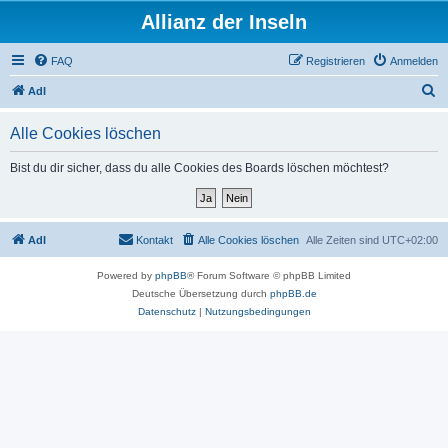
Allianz der Inseln
FAQ
Registrieren
Anmelden
S
AdI
u
Alle Cookies löschen
c
h
Bist du dir sicher, dass du alle Cookies des Boards löschen möchtest?
e
AdI
Kontakt
Alle Cookies löschen
Alle Zeiten sind
UTC+02:00
Powered by
phpBB
® Forum Software © phpBB Limited
Deutsche Übersetzung durch
phpBB.de
Datenschutz
|
Nutzungsbedingungen