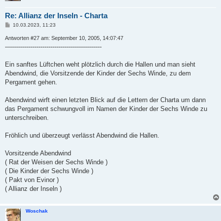
Re: Allianz der Inseln - Charta
B
10.03.2023, 11:23
e
i
Antworten #27 am: September 10, 2005, 14:07:47
t
-------------------------------------------------
r
a
g
Ein sanftes Lüftchen weht plötzlich durch die Hallen und man sieht
Abendwind, die Vorsitzende der Kinder der Sechs Winde, zu dem
Pergament gehen.
Abendwind wirft einen letzten Blick auf die Lettern der Charta um dann
das Pergament schwungvoll im Namen der Kinder der Sechs Winde zu
unterschreiben.
Fröhlich und überzeugt verlässt Abendwind die Hallen.
Vorsitzende Abendwind
( Rat der Weisen der Sechs Winde )
( Die Kinder der Sechs Winde )
( Pakt von Evinor )
( Allianz der Inseln )
Woschak