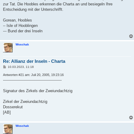
zur Tat. Die Hoobles erkennen die Charta an und besiegeln Ihre
Entscheidung mit der Unterschrifft.
Gorean, Hoobles
-- Isle of Hooblingen
--- Bund der drei Inseln
Woschak
Re: Allianz der Inseln - Charta
B
10.03.2023, 11:18
e
i
Antworten #21 am: Juli 20, 2005, 19:23:16
t
-------------------------------------------------
r
a
g
Signatur des Zirkels der Zweiundachtzig
Zirkel der Zweiundachtzig
Dosserekut
[AB]
Woschak