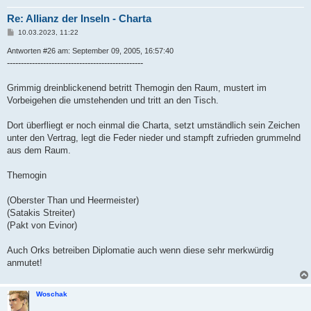
Re: Allianz der Inseln - Charta
B
10.03.2023, 11:22
e
i
Antworten #26 am: September 09, 2005, 16:57:40
t
-------------------------------------------------
r
a
g
Grimmig dreinblickenend betritt Themogin den Raum, mustert im
Vorbeigehen die umstehenden und tritt an den Tisch.
Dort überfliegt er noch einmal die Charta, setzt umständlich sein Zeichen
unter den Vertrag, legt die Feder nieder und stampft zufrieden grummelnd
aus dem Raum.
Themogin
(Oberster Than und Heermeister)
(Satakis Streiter)
(Pakt von Evinor)
Auch Orks betreiben Diplomatie auch wenn diese sehr merkwürdig
anmutet!
Woschak