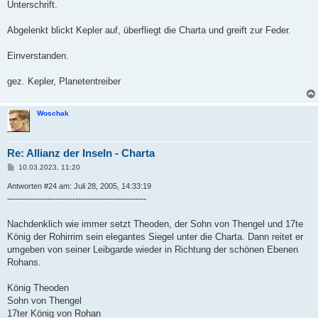
Unterschrift.
Abgelenkt blickt Kepler auf, überfliegt die Charta und greift zur Feder.
Einverstanden.
gez. Kepler, Planetentreiber
Woschak
Re: Allianz der Inseln - Charta
B
10.03.2023, 11:20
e
i
Antworten #24 am: Juli 28, 2005, 14:33:19
t
-------------------------------------------------
r
a
g
Nachdenklich wie immer setzt Theoden, der Sohn von Thengel und 17te
König der Rohirrim sein elegantes Siegel unter die Charta. Dann reitet er
umgeben von seiner Leibgarde wieder in Richtung der schönen Ebenen
Rohans.
König Theoden
Sohn von Thengel
17ter König von Rohan