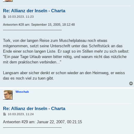
Re: Allianz der Inseln - Charta
B
10.03.2023, 11:23
e
i
Antworten #28 am: September 15, 2005, 18:12:48
t
-------------------------------------------------
r
a
g
Tork, von der langen Reise zum Muschelplateau noch etwas
mitgenommen, setzt seine Unterschrift unter das Schriftstück an das
Ende einer schon langen Liste. Er sagt so im Stillen mehr zu sich selbst:
"Ein paar Tage Urlaub waren bitter nötig, und warum nicht das nützliche
mit dem praktischen verbinden..."
Langsam aber sicher denkt er schon wieder an den Heimweg, er weiss
das es noch viel zu tuen gibt.
Woschak
Re: Allianz der Inseln - Charta
B
10.03.2023, 11:24
e
i
Antworten #29 am: Januar 22, 2007, 00:21:15
t
-------------------------------------------------
r
a