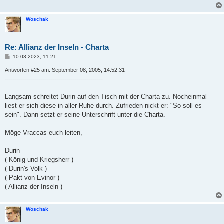
Woschak
Re: Allianz der Inseln - Charta
B
10.03.2023, 11:21
e
i
Antworten #25 am: September 08, 2005, 14:52:31
t
-------------------------------------------------
r
a
g
Langsam schreitet Durin auf den Tisch mit der Charta zu. Nocheinmal
liest er sich diese in aller Ruhe durch. Zufrieden nickt er: "So soll es
sein". Dann setzt er seine Unterschrift unter die Charta.
Möge Vraccas euch leiten,
Durin
( König und Kriegsherr )
( Durin's Volk )
( Pakt von Evinor )
( Allianz der Inseln )
Woschak