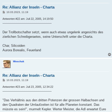
Re: Allianz der Inseln - Charta
B
10.03.2023, 11:19
e
i
Antworten #22 am: Juli 22, 2005, 14:19:50
t
-------------------------------------------------
r
a
g
Der Trollbotschafter setzt, wenn auch etwas ungelenk angesichts des
zierlichen Schreibgeraetes, seine Unterschrift unter die Charta.
Char, Silicoiden
Aurora Borealis, Feuerland
Woschak
Re: Allianz der Inseln - Charta
B
10.03.2023, 11:19
e
i
Antworten #23 am: Juli 23, 2005, 12:34:22
t
-------------------------------------------------
r
a
g
"Das Verhältnis aus den dritten Potenzen der grossen Halbachsen und
den Quadraten der Umlaufzeiten ist für alle Planeten konstant. Das
müsste es sein!", murmelt Kepler. Werter Meister, die AdI erwartet Eure