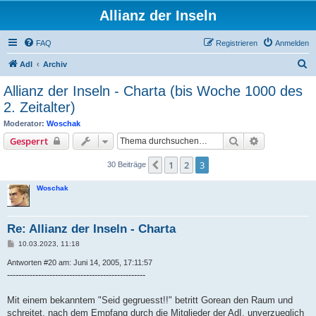
Allianz der Inseln
FAQ
Registrieren
Anmelden
S
AdI
Archiv
u
Allianz der Inseln - Charta (bis Woche 1000 des
c
2. Zeitalter)
h
Moderator:
Woschak
e
Suche
Erweiterte S
Gesperrt
1
2
3
Vorherige
30 Beiträge
Woschak
Re: Allianz der Inseln - Charta
B
10.03.2023, 11:18
e
i
Antworten #20 am: Juni 14, 2005, 17:11:57
t
-------------------------------------------------
r
a
g
Mit einem bekanntem "Seid gegruesst!!" betritt Gorean den Raum und
schreitet, nach dem Empfang durch die Mitglieder der AdI, unverzueglich