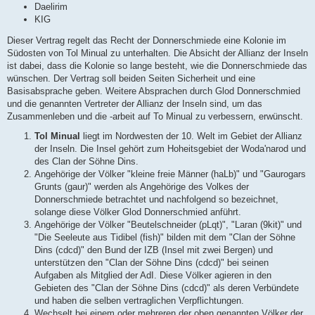
Daelirim
KIG
Dieser Vertrag regelt das Recht der Donnerschmiede eine Kolonie im
Südosten von Tol Minual zu unterhalten. Die Absicht der Allianz der Inseln
ist dabei, dass die Kolonie so lange besteht, wie die Donnerschmiede das
wünschen. Der Vertrag soll beiden Seiten Sicherheit und eine
Basisabsprache geben. Weitere Absprachen durch Glod Donnerschmied
und die genannten Vertreter der Allianz der Inseln sind, um das
Zusammenleben und die -arbeit auf To Minual zu verbessern, erwünscht.
Tol Minual
liegt im Nordwesten der 10. Welt im Gebiet der Allianz
der Inseln. Die Insel gehört zum Hoheitsgebiet der Woda'narod und
des Clan der Söhne Dins.
Angehörige der Völker "kleine freie Männer (haLb)" und "Gaurogars
Grunts (gaur)" werden als Angehörige des Volkes der
Donnerschmiede betrachtet und nachfolgend so bezeichnet,
solange diese Völker Glod Donnerschmied anführt.
Angehörige der Völker "Beutelschneider (pLqt)", "Laran (9kit)" und
"Die Seeleute aus Tidibel (fish)" bilden mit dem "Clan der Söhne
Dins (cdcd)" den Bund der IZB (Insel mit zwei Bergen) und
unterstützen den "Clan der Söhne Dins (cdcd)" bei seinen
Aufgaben als Mitglied der AdI. Diese Völker agieren in den
Gebieten des "Clan der Söhne Dins (cdcd)" als deren Verbündete
und haben die selben vertraglichen Verpflichtungen.
Wechselt bei einem oder mehreren der oben genannten Völker der