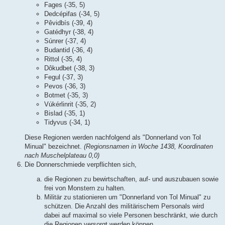
Fages (-35, 5)
Dedcépifas (-34, 5)
Pêvidbís (-39, 4)
Gatédhyr (-38, 4)
Súnrer (-37, 4)
Budantid (-36, 4)
Rittol (-35, 4)
Dôkudbet (-38, 3)
Fegul (-37, 3)
Pevos (-36, 3)
Botmet (-35, 3)
Vúkérlinrit (-35, 2)
Bislad (-35, 1)
Tidyvus (-34, 1)
Diese Regionen werden nachfolgend als "Donnerland von Tol
Minual" bezeichnet.
(Regionsnamen in Woche 1438, Koordinaten
nach Muschelplateau 0,0)
Die Donnerschmiede verpflichten sich,
die Regionen zu bewirtschaften, auf- und auszubauen sowie
frei von Monstern zu halten.
Militär zu stationieren um "Donnerland von Tol Minual" zu
schützen. Die Anzahl des militärischem Personals wird
dabei auf maximal so viele Personen beschränkt, wie durch
die Regionen versorgt werden können.