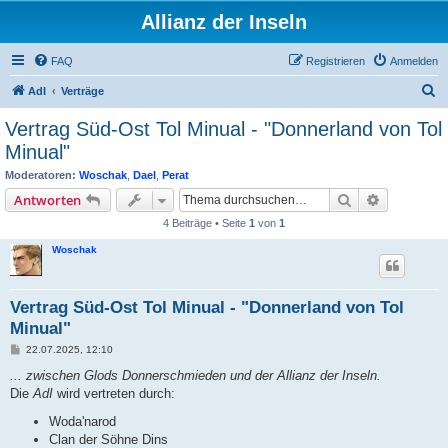
Allianz der Inseln
FAQ
Registrieren
Anmelden
S
AdI
Verträge
u
Vertrag Süd-Ost Tol Minual - "Donnerland von Tol
c
Minual"
h
Moderatoren:
Woschak
,
Dael
,
Perat
e
Suche
Erweiterte
Antworten
4 Beiträge • Seite
1
von
1
Woschak
Vertrag Süd-Ost Tol Minual - "Donnerland von Tol
Minual"
B
22.07.2025, 12:10
e
i
... zwischen Glods Donnerschmieden und der Allianz der Inseln.
t
Die
AdI
wird vertreten durch:
r
a
Woda'narod
g
Clan der Söhne Dins