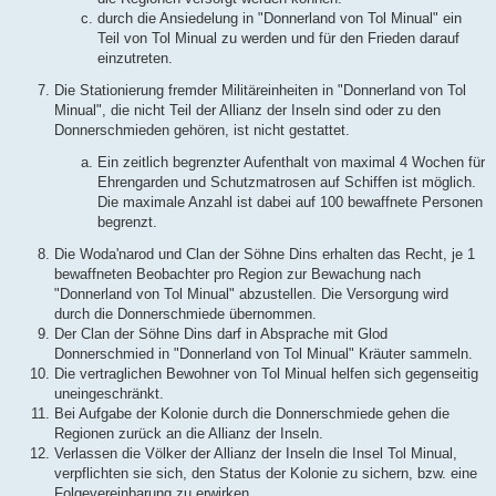
durch die Ansiedelung in "Donnerland von Tol Minual" ein
Teil von Tol Minual zu werden und für den Frieden darauf
einzutreten.
Die Stationierung fremder Militäreinheiten in "Donnerland von Tol
Minual", die nicht Teil der Allianz der Inseln sind oder zu den
Donnerschmieden gehören, ist nicht gestattet.
Ein zeitlich begrenzter Aufenthalt von maximal 4 Wochen für
Ehrengarden und Schutzmatrosen auf Schiffen ist möglich.
Die maximale Anzahl ist dabei auf 100 bewaffnete Personen
begrenzt.
Die Woda'narod und Clan der Söhne Dins erhalten das Recht, je 1
bewaffneten Beobachter pro Region zur Bewachung nach
"Donnerland von Tol Minual" abzustellen. Die Versorgung wird
durch die Donnerschmiede übernommen.
Der Clan der Söhne Dins darf in Absprache mit Glod
Donnerschmied in "Donnerland von Tol Minual" Kräuter sammeln.
Die vertraglichen Bewohner von Tol Minual helfen sich gegenseitig
uneingeschränkt.
Bei Aufgabe der Kolonie durch die Donnerschmiede gehen die
Regionen zurück an die Allianz der Inseln.
Verlassen die Völker der Allianz der Inseln die Insel Tol Minual,
verpflichten sie sich, den Status der Kolonie zu sichern, bzw. eine
Folgevereinbarung zu erwirken.