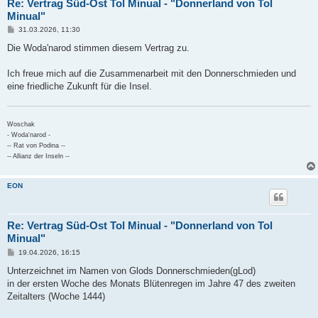
Re: Vertrag Süd-Ost Tol Minual - "Donnerland von Tol
Minual"
B
31.03.2026, 11:30
e
i
Die Woda'narod stimmen diesem Vertrag zu.
t
r
a
Ich freue mich auf die Zusammenarbeit mit den Donnerschmieden und
g
eine friedliche Zukunft für die Insel.
Woschak
- Woda'narod -
-- Rat von Podina --
-- Allianz der Inseln --
EON
Re: Vertrag Süd-Ost Tol Minual - "Donnerland von Tol
Minual"
B
19.04.2026, 16:15
e
i
Unterzeichnet im Namen von Glods Donnerschmieden(gLod)
t
in der ersten Woche des Monats Blütenregen im Jahre 47 des zweiten
r
a
Zeitalters (Woche 1444)
g