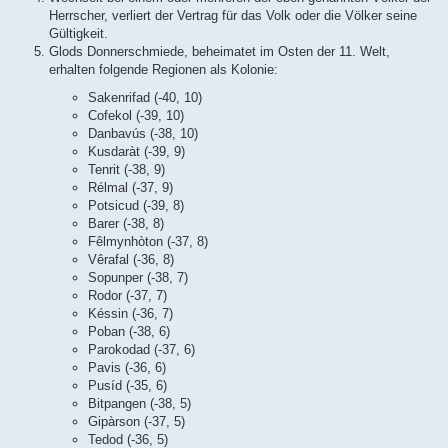
Herrscher, verliert der Vertrag für das Volk oder die Völker seine
Gültigkeit.
Glods Donnerschmiede, beheimatet im Osten der 11. Welt,
erhalten folgende Regionen als Kolonie:
Sakenrifad (-40, 10)
Cofekol (-39, 10)
Danbavús (-38, 10)
Kusdaràt (-39, 9)
Tenrit (-38, 9)
Rélmal (-37, 9)
Potsicud (-39, 8)
Barer (-38, 8)
Fêlmynhòton (-37, 8)
Vêrafal (-36, 8)
Sopunper (-38, 7)
Rodor (-37, 7)
Késsin (-36, 7)
Poban (-38, 6)
Parokodad (-37, 6)
Pavis (-36, 6)
Pusíd (-35, 6)
Bitpangen (-38, 5)
Gipàrson (-37, 5)
Tedod (-36, 5)