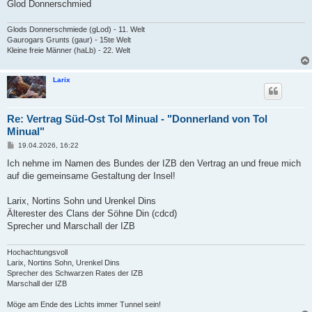
Glod Donnerschmied
Glods Donnerschmiede (gLod) - 11. Welt
Gaurogars Grunts (gaur) - 15te Welt
Kleine freie Männer (haLb) - 22. Welt
Larix
Re: Vertrag Süd-Ost Tol Minual - "Donnerland von Tol
Minual"
B
19.04.2026, 16:22
e
i
Ich nehme im Namen des Bundes der IZB den Vertrag an und freue mich
t
auf die gemeinsame Gestaltung der Insel!
r
a
g
Larix, Nortins Sohn und Urenkel Dins
Älterester des Clans der Söhne Din (cdcd)
Sprecher und Marschall der IZB
Hochachtungsvoll
Larix, Nortins Sohn, Urenkel Dins
Sprecher des Schwarzen Rates der IZB
Marschall der IZB
Möge am Ende des Lichts immer Tunnel sein!